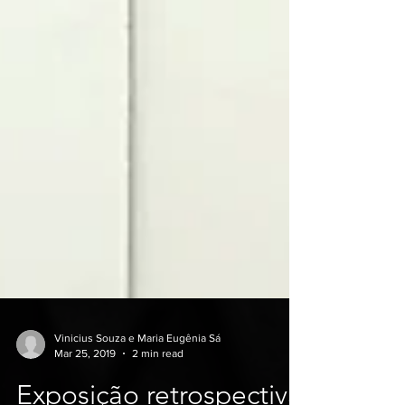
Vinicius Souza e Maria Eugênia Sá
Mar 25, 2019
2 min read