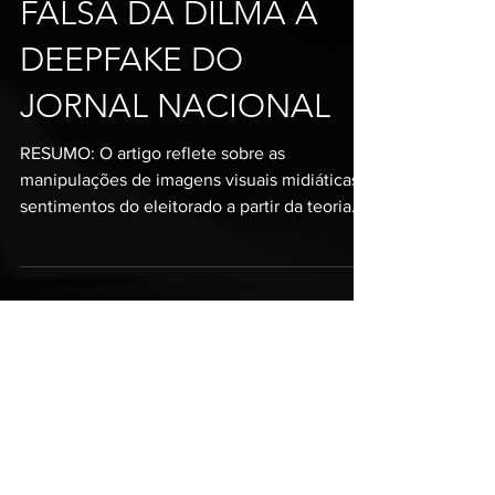
NO BRASIL: DA FICHA
FALSA DA DILMA À
DEEPFAKE DO
JORNAL NACIONAL
RESUMO: O artigo reflete sobre as
manipulações de imagens visuais midiáticas e
sentimentos do eleitorado a partir da teoria
de mudança no modo de pensamento da
humanidade (FLUSSER, 2008 e 2009), de
tempo-histórico-linear para mágico-
imagético-circular. Para tanto, cita e analisa
exemplos históricos (BARTHES, 1961) na
imprensa estadunidense e nacionais como o
caso da ficha falsa de Dilma Rousseff na capa
da Folha de S. Paulo em 2009 (SOUZA, 2012),
a disputa narrativa entre o “