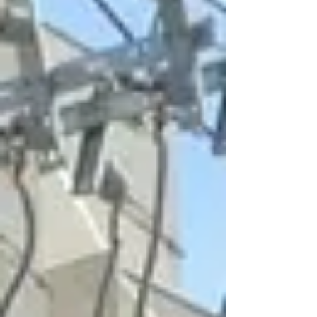
ocupado, Jorge*, contou hoje que a situação
é quase pior do que antes da mentira do
cessar-fogo. “É pior porque IsraeI continua