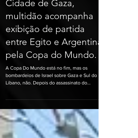
Nos escombros da
Cidade de Gaza,
multidão acompanha
exibição de partida
entre Egito e Argentina
pela Copa do Mundo.
A Copa Do Mundo está no fim, mas os
bombardeios de IsraeI sobre Gaza e Sul do
Líbano, não. Depois do assassinato do
trabalhador humanitário Mohamed al-Wahidi,
que organizava a exibição dos jogos em
Gaza, uma hora antes da partida entre Egito e
Argentina, os palestinos seguem sem
conseguir um minuto de descanso ou
diversão. Nosso contato no território