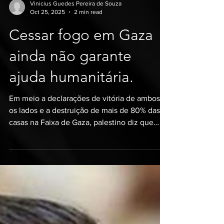
Vinicius Guedes Pereira de Souza
Oct 25, 2025
2 min read
Cessar fogo em Gaza
ainda não garante
ajuda humanitária.
Em meio a declarações de vitória de ambos
os lados e a destruição de mais de 80% das
casas na Faixa de Gaza, palestino diz que
nem 5% dos caminhões com comida e
remédios tem entrado no território. “É
realmente muito cruel a situação”, diz Jorge,
dirigente de uma igreja cristã clandestina em
Gaza. “Mesmo que os ‘bombardeios’ tenham
parado, Israel continua fechando as