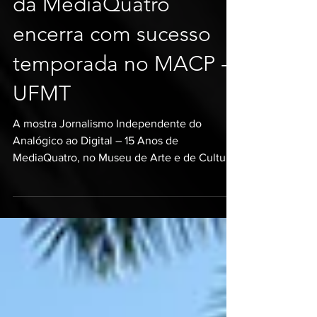
Exposição retrospectiva
da MediaQuatro
encerra com sucesso
temporada no MACP -
UFMT
A mostra Jornalismo Independente do
Analógico ao Digital – 15 Anos de
MediaQuatro, no Museu de Arte e de Cultura
Popular da Universidade...