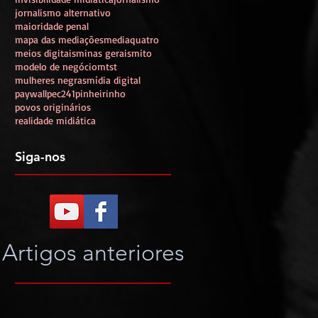
jornalismo alternativo
maioridade penal
mapa das mediações
mediaquatro
meios digitais
minas gerais
mito
modelo de negócio
mtst
mulheres negras
mídia digital
paywall
pec241
pinheirinho
povos originários
realidade midiática
Siga-nos
Artigos anteriores