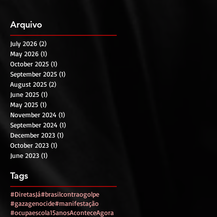
Arquivo
July 2026
(2)
2 posts
May 2026
(1)
1 post
October 2025
(1)
1 post
September 2025
(1)
1 post
August 2025
(2)
2 posts
June 2025
(1)
1 post
May 2025
(1)
1 post
November 2024
(1)
1 post
September 2024
(1)
1 post
December 2023
(1)
1 post
October 2023
(1)
1 post
June 2023
(1)
1 post
Tags
#DiretasJá
#brasilcontraogolpe
#gazagenocide
#manifestação
#ocupaescola
15anos
AconteceAgora