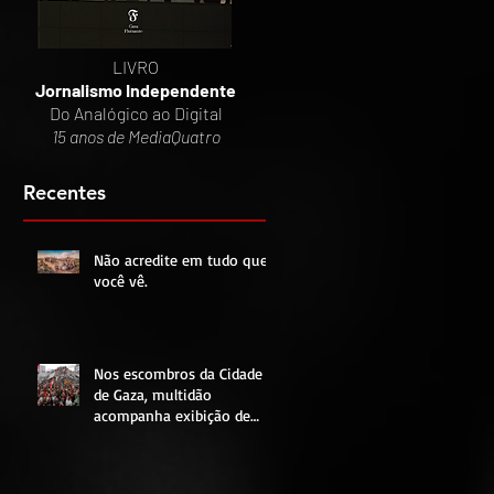
LIVRO
Jornalismo Independente
Do Analógico ao Digital
15 anos de MediaQuatro
Recentes
Não acredite em tudo que
você vê.
Nos escombros da Cidade
de Gaza, multidão
acompanha exibição de
partida entre Egito e
Argentina pela Copa do
Mundo.