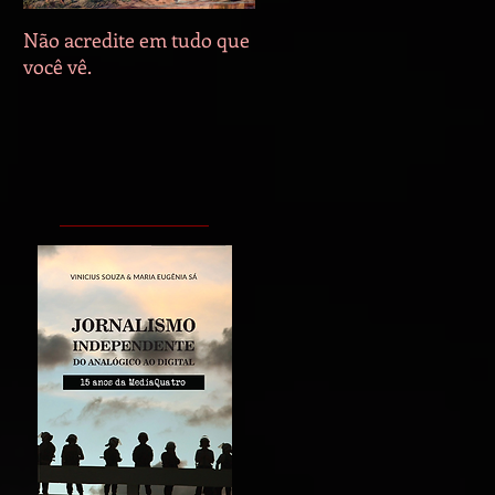
Não acredite em tudo que
Nos escombros da Cidade
você vê.
de Gaza, multidão
acompanha exibição de
partida entre Egito e
Argentina pela Copa do
Mundo.