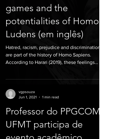
games and the
potentialities of Homo
Ludens (em inglês)
Hatred, racism, prejudice and discrimination
are part of the history of Homo Sapiens.
According to Harari (2019), these feelings
arise...
vgpsouza
Jun 1, 2021
1 min read
Professor do PPGCOM
UFMT participa de
evento acadêmico