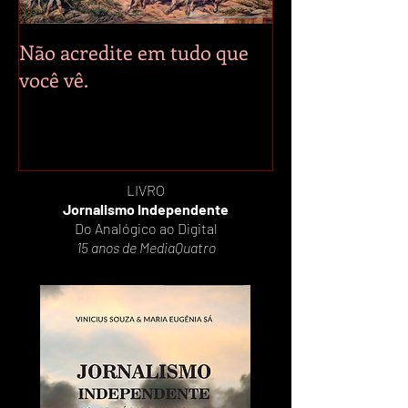
Não acredite em tudo que
Nos escombros
você vê.
Gaza, multidã
exibição de par
Egito e Argent
do Mundo.
LIVRO
Jornalismo Independente
Do Analógico ao Digital
15 anos de MediaQuatro