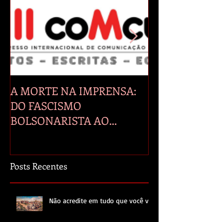
A MORTE NA IMPRENSA:
A manipulação 
DO FASCISMO
seus efeitos na 
BOLSONARISTA AO
PRIMEIRO ANO DE LULA E
GENOCÍDIO EM GAZA.
Posts Recentes
Não acredite em tudo que você vê.