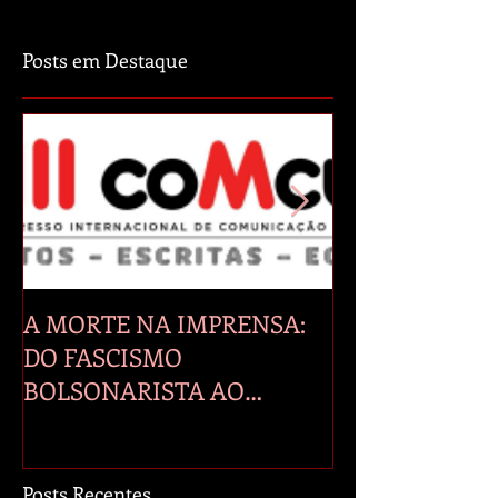
Posts em Destaque
A MORTE NA IMPRENSA:
A manipulação 
DO FASCISMO
seus efeitos na 
BOLSONARISTA AO
PRIMEIRO ANO DE LULA E
GENOCÍDIO EM GAZA.
Posts Recentes