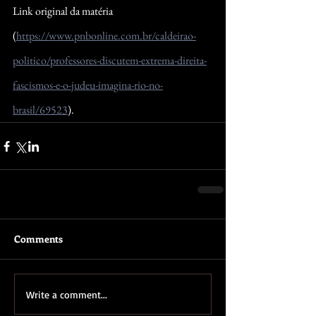
Link original da matéria 
(
https://www.pnbonline.com.br/caldeirao-
politico/professores-discutem-extrema-direita-
fascismos-e-o-judeu-imagina-rio-no-
brasil/69523
).
Comments
Write a comment...