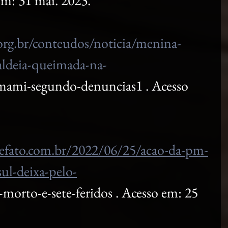
 em: 31 mai. 2023.
org.br/conteudos/noticia/menina-
aldeia-queimada-na-
mami-segundo-denuncias1 . Acesso 
defato.com.br/2022/06/25/acao-da-pm-
ul-deixa-pelo-
orto-e-sete-feridos . Acesso em: 25 