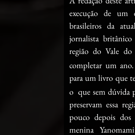
A redação deste art
execução de um do
brasileiros da atu
jornalista britânic
região do Vale do
completar um ano. 
para um livro que t
o  que sem dúvida p
preservam essa regi
pouco depois dos 
menina Yanomami 