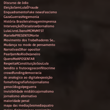
Discurso de òdio
EleiçãoSemLulaÉFraude
Enquadramento
Fake news
Fascismo
Gaza
Guerras
Hegemonia
História Brasileira
Imagem
Imprensa
IntervençãoÉfarsa
Israel
Jornalismo
LulaLivre
Líbano
MCMV
MTST
MariellePRESENTE
Morte
Movimento dos Trabalhadores Sem Teto
Mudança no modo de pensamento
Narrativas
Olhar opositor
PearlJamNoRioDeJaneiro
QueroMeAPOSENTAR
RespeitaAConstituição
SouLula
bendito o fruto
cegos
conflito
crime
crowdfunding
democracia
do analogico ao digital
exposição
fome
fotografia
fotojornalismo
genocídio
golpe
guerra
invisibilidade midiática
jornalismo
jornalismo alternativo
maioridade penal
mapa das mediações
mediaquatro
meios digitais
minas gerais
mito