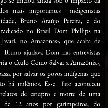
igo se iniciou ainda sob o impacto da 
s mais importantes  indigenistas 
alidade, Bruno Araújo Pereira, e do 
o radicado no Brasil Dom Phillips na 
 Javari, no Amazonas
, que acaba de 
2
 Bruno ajudava Dom nas entrevistas 
eria o título Como Salvar a Amazônia
, 
3
assa por salvar os povos indígenas que 
ão há milênios. Esse  fato aconteceu 
relatos de estupro e morte de uma 
de 12 anos por garimpeiros, do 