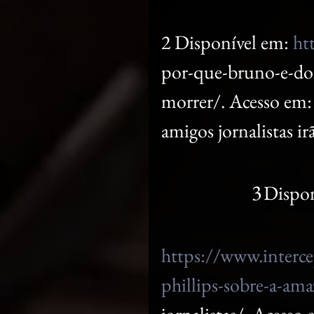
2 Disponível em: 
ht
por-que-bruno-e-do
morrer/. Acesso em:
amigos jornalistas ir
3
Disponível
https://www.interc
phillips-sobre-a-am