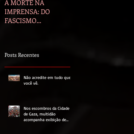
A MORTE NA
A manipulação
IMPRENSA: DO
midiática e seus
FASCISMO
efeitos na política
BOLSONARISTA AO
PRIMEIRO ANO DE
LULA E GENOCÍDIO
Posts Recentes
EM GAZA.
Não acredite em tudo que
você vê.
Nos escombros da Cidade
de Gaza, multidão
acompanha exibição de
partida entre Egito e
Argentina pela Copa do