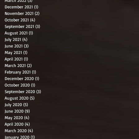
March 2022
(3)
3 posts
December 2021
(1)
1 post
November 2021
(2)
2 posts
October 2021
(4)
4 posts
September 2021
(3)
3 posts
August 2021
(1)
1 post
July 2021
(4)
4 posts
June 2021
(3)
3 posts
May 2021
(1)
1 post
April 2021
(1)
1 post
March 2021
(2)
2 posts
February 2021
(1)
1 post
December 2020
(1)
1 post
October 2020
(1)
1 post
September 2020
(3)
3 posts
August 2020
(5)
5 posts
July 2020
(5)
5 posts
June 2020
(9)
9 posts
May 2020
(4)
4 posts
April 2020
(4)
4 posts
March 2020
(4)
4 posts
January 2020
(1)
1 post