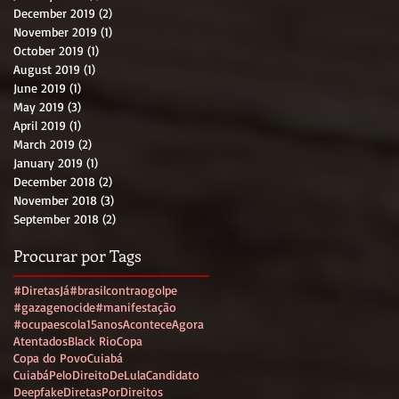
December 2019
(2)
2 posts
November 2019
(1)
1 post
October 2019
(1)
1 post
August 2019
(1)
1 post
June 2019
(1)
1 post
May 2019
(3)
3 posts
April 2019
(1)
1 post
March 2019
(2)
2 posts
January 2019
(1)
1 post
December 2018
(2)
2 posts
November 2018
(3)
3 posts
September 2018
(2)
2 posts
Procurar por Tags
#DiretasJá
#brasilcontraogolpe
#gazagenocide
#manifestação
#ocupaescola
15anos
AconteceAgora
Atentados
Black Rio
Copa
Copa do Povo
Cuiabá
CuiabáPeloDireitoDeLulaCandidato
Deepfake
DiretasPorDireitos