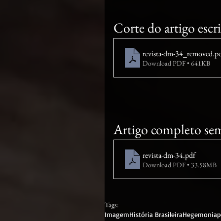
Corte do artigo escr
revista-dm-34_removed
.p
Download PDF • 641KB
Artigo completo sem 
revista-dm-34
.pdf
Download PDF • 33.58MB
Tags:
Imagem
História Brasileira
Hegemonia
p