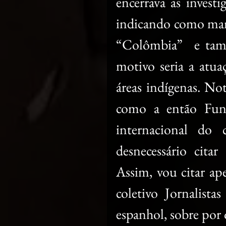
encerrava as invest
indicando como man
“Colômbia”  e tamb
motivo seria a atua
áreas indígenas. Not
como a então Fund
internacional do
desnecessário citar
Assim, vou citar ap
coletivo Jornalist
espanhol, sobre por