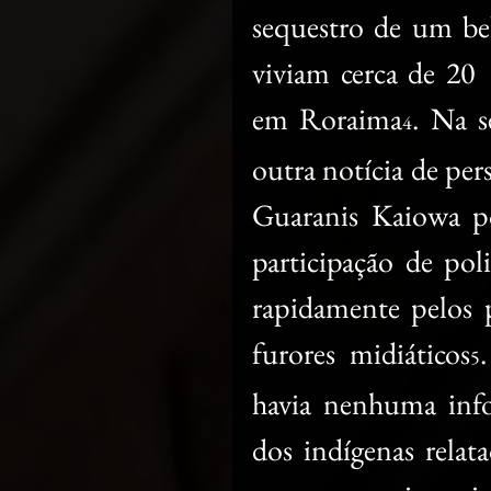
sequestro de um be
viviam cerca de 20 
em Roraima
. Na s
4
outra notícia de per
Guaranis Kaiowa po
participação de pol
rapidamente pelos p
furores midiáticos
5
havia nenhuma info
dos indígenas relata