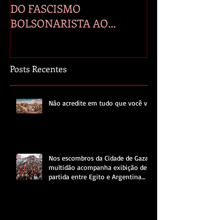
DO FASCISMO
seus efeitos na 
BOLSONARISTA AO
PRIMEIRO ANO DE LULA E
GENOCÍDIO EM GAZA.
Posts Recentes
Não acredite em tudo que você vê.
Nos escombros da Cidade de Gaza,
multidão acompanha exibição de
partida entre Egito e Argentina
pela Copa do Mundo.