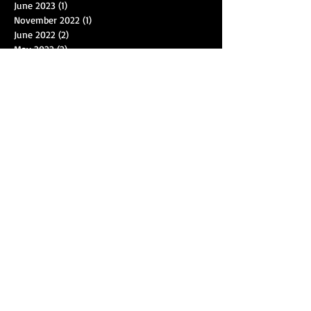
June 2023
(1)
1 post
November 2022
(1)
1 post
June 2022
(2)
2 posts
May 2022
(2)
2 posts
April 2022
(2)
2 posts
March 2022
(3)
3 posts
December 2021
(1)
1 post
November 2021
(2)
2 posts
October 2021
(4)
4 posts
September 2021
(3)
3 posts
August 2021
(1)
1 post
July 2021
(4)
4 posts
June 2021
(3)
3 posts
May 2021
(1)
1 post
April 2021
(1)
1 post
March 2021
(2)
2 posts
February 2021
(1)
1 post
December 2020
(1)
1 post
October 2020
(1)
1 post
September 2020
(3)
3 posts
August 2020
(5)
5 posts