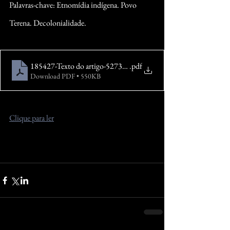
Palavras-chave: Etnomídia indígena. Povo 
Terena. Decolonialidade.
185427-Texto do artigo-527396-1-10-20211122
.pdf
Download PDF • 550KB
Clique para ler