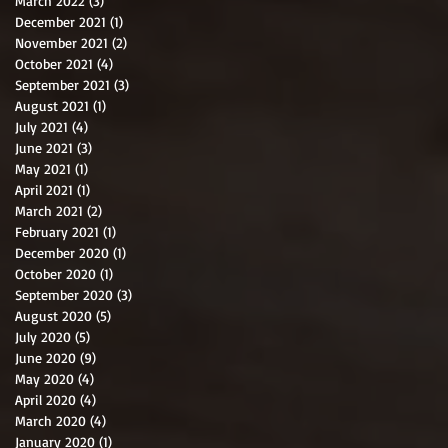
March 2022
(3)
3 posts
December 2021
(1)
1 post
November 2021
(2)
2 posts
October 2021
(4)
4 posts
September 2021
(3)
3 posts
August 2021
(1)
1 post
July 2021
(4)
4 posts
June 2021
(3)
3 posts
May 2021
(1)
1 post
April 2021
(1)
1 post
March 2021
(2)
2 posts
February 2021
(1)
1 post
December 2020
(1)
1 post
October 2020
(1)
1 post
September 2020
(3)
3 posts
August 2020
(5)
5 posts
July 2020
(5)
5 posts
June 2020
(9)
9 posts
May 2020
(4)
4 posts
April 2020
(4)
4 posts
March 2020
(4)
4 posts
January 2020
(1)
1 post