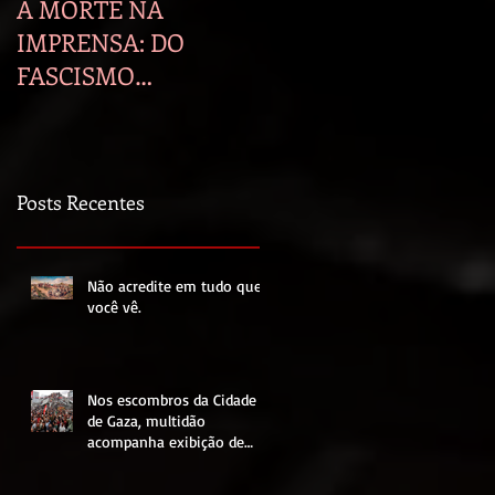
A MORTE NA
A manipulação
IMPRENSA: DO
midiática e seus
FASCISMO
efeitos na política
BOLSONARISTA AO
PRIMEIRO ANO DE
LULA E GENOCÍDIO
Posts Recentes
EM GAZA.
Não acredite em tudo que
você vê.
Nos escombros da Cidade
de Gaza, multidão
acompanha exibição de
partida entre Egito e
Argentina pela Copa do