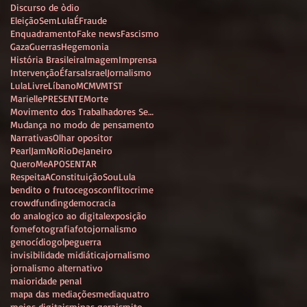
Discurso de òdio
EleiçãoSemLulaÉFraude
Enquadramento
Fake news
Fascismo
Gaza
Guerras
Hegemonia
História Brasileira
Imagem
Imprensa
IntervençãoÉfarsa
Israel
Jornalismo
LulaLivre
Líbano
MCMV
MTST
MariellePRESENTE
Morte
Movimento dos Trabalhadores Sem Teto
Mudança no modo de pensamento
Narrativas
Olhar opositor
PearlJamNoRioDeJaneiro
QueroMeAPOSENTAR
RespeitaAConstituição
SouLula
bendito o fruto
cegos
conflito
crime
crowdfunding
democracia
do analogico ao digital
exposição
fome
fotografia
fotojornalismo
genocídio
golpe
guerra
invisibilidade midiática
jornalismo
jornalismo alternativo
maioridade penal
mapa das mediações
mediaquatro
meios digitais
minas gerais
mito