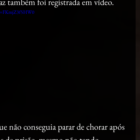
az também foi registrada em vídeo.
h?v=FKmjZ3f5HW0
e não conseguia parar de chorar após 
as de prisão, mesmo não tendo 