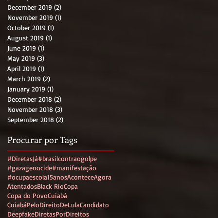
December 2019
(2)
2 posts
November 2019
(1)
1 post
October 2019
(1)
1 post
August 2019
(1)
1 post
June 2019
(1)
1 post
May 2019
(3)
3 posts
April 2019
(1)
1 post
March 2019
(2)
2 posts
January 2019
(1)
1 post
December 2018
(2)
2 posts
November 2018
(3)
3 posts
September 2018
(2)
2 posts
Procurar por Tags
#DiretasJá
#brasilcontraogolpe
#gazagenocide
#manifestação
#ocupaescola
15anos
AconteceAgora
Atentados
Black Rio
Copa
Copa do Povo
Cuiabá
CuiabáPeloDireitoDeLulaCandidato
Deepfake
DiretasPorDireitos